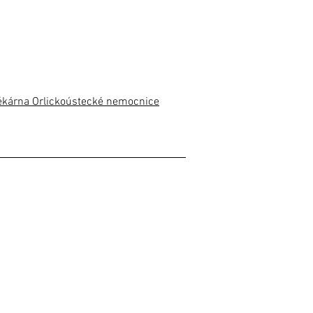
 lékárna Orlickoústecké nemocnice