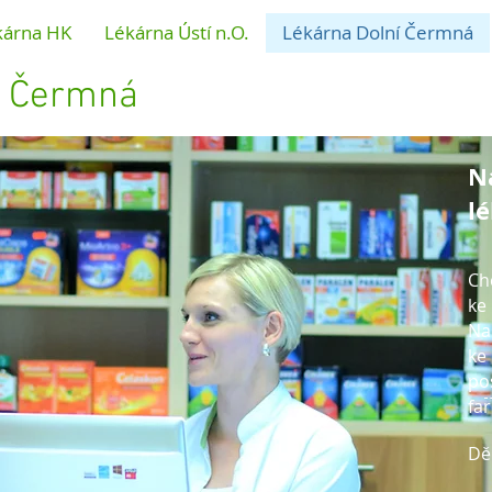
kárna HK
Lékárna Ústí n.O.
Lékárna Dolní Čermná
í Čermná
Ná
l
Ch
ke
Na
ke
po
fa
Dě