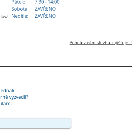
Pátek:
7:30 - 14:00
Sobota:
ZAVŘENO
Neděle:
ZAVŘENO
dlová
Pohotovostní službu zajišťuje
jednali
rně vyzvedli?
uláře.