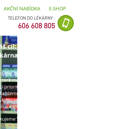
AKČNÍ NABÍDKA
E-SHOP
TELEFON DO LÉKÁRNY :
606 608 805
š cíl: rodinná
ékárna
ceme být rodinnou lékárnou,
 které mají pacienti důvěru.
ší prioritou je osobní přístup
 každému pacientovi a snaha
skytovat kvalitní
rmaceutickou péči.
kujeme Vám za Vaši přízeň