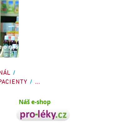
e o našich službách . . .
NÁL
/
PACIENTY
/
...
Náš e-shop