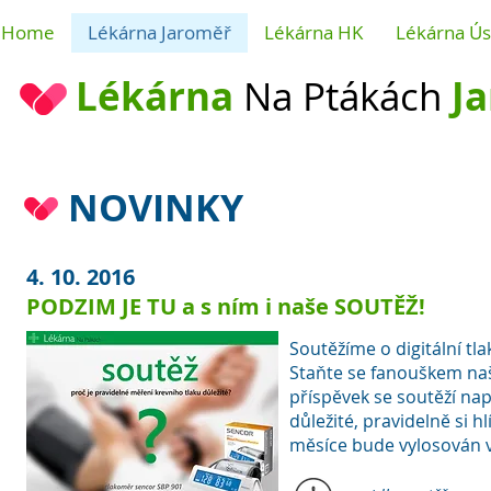
Home
Lékárna Jaroměř
Lékárna HK
Lékárna Úst
Lékárna
Na Ptákách
J
NOVINKY
4. 10. 2016
PODZIM JE TU a s ním i naše SOUTĚŽ!
Soutěžíme o digitální t
Staňte se fanouškem naš
příspěvek se soutěží napi
důležité, pravidelně si hl
měsíce bude vylosován 